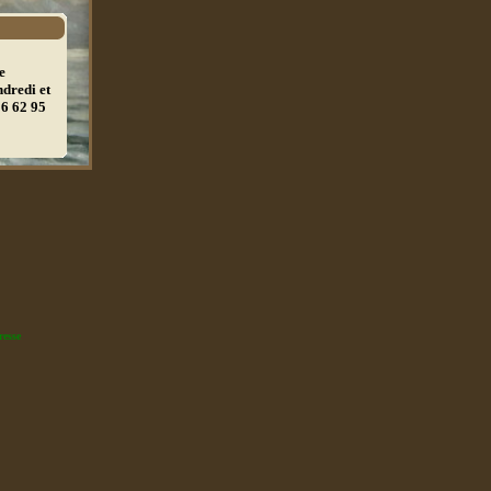
e
ndredi et
06 62 95
resse