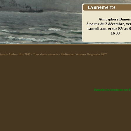
Atmosphère Danois
à partir du 2 décembre, ve
samedi a.m. et sur RV au 
16 33
Galerie Anders Hus 2007
- Tous droits réservés -
Réalisation Versions Originales 2007
Regardez les brochures sur P