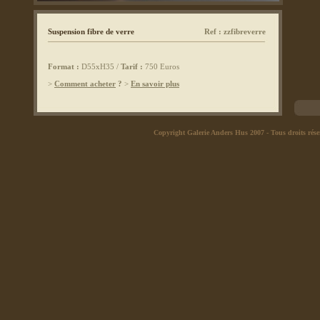
Suspension fibre de verre
Ref : zzfibreverre
Format :
D55xH35 /
Tarif :
750 Euros
>
Comment acheter
?
>
En savoir plus
Copyright Galerie Anders Hus 2007
- Tous droits rése