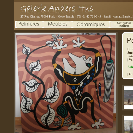
27 Rue Charlot, 75003 Paris - Métro Temple - Tél. 01 42 72 00 49 - Email :
contact@andersh
Con
Sur
Pei
|
Vo
Arb
| G