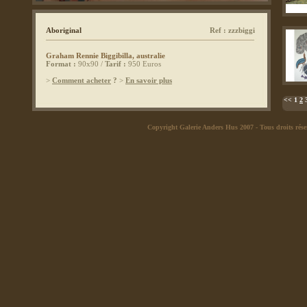
Aboriginal
Ref : zzzbiggi
Graham Rennie Biggibilla, australie
Format :
90x90 /
Tarif :
950 Euros
>
Comment acheter
?
>
En savoir plus
<<
1
2
Copyright Galerie Anders Hus 2007
- Tous droits rése