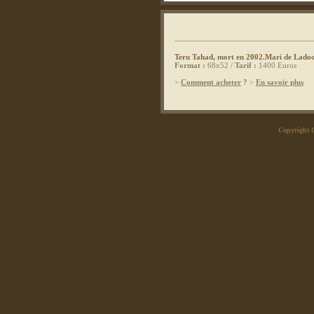
Teru Tahad, mort en 2002.Mari de Ladoo
Format :
68x52 /
Tarif :
1400 Euros
>
Comment acheter
?
>
En savoir plus
Copyright 