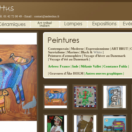
él. 01 42 72 00 49 - Email :
contact@andershus.fr
Contemporain
|
Moderne
|
Expressionnisme
|
ART BRUT
|
C
Surréalisme
|
Marines
|
Black &
White
|
Peintures d'atmosphère
|
Voyage d'hiver au Danemark
|
Voyage d’été au Danemark
|
Arbres: France
|
Inde
|
Mélanie Vallet
|
Constance Fulda
|
| Gravures d'Åke HOLM
|
Autres œuvres graphiques
|