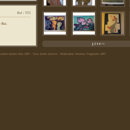
Ref : TT2
 Bai.
1
2
3
4
>>
Galerie Anders Hus 2007
- Tous droits réservés -
Réalisation Versions Originales 2007