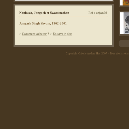
Nankusia, Jangarh et Swaminathan
Ref : zzjan99
Jangarh Singh Shyam, 1962-2001
>
Comment acheter
?
>
En savoir plus
Copyright Galerie Anders Hus 2007
- Tous droits rése