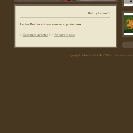
Ref : yLadoo99
Ladoo Bai devant son oeuvre exposée dans
>
Comment acheter
?
>
En savoir plus
Copyright Galerie Anders Hus 2007
- Tous droits rése