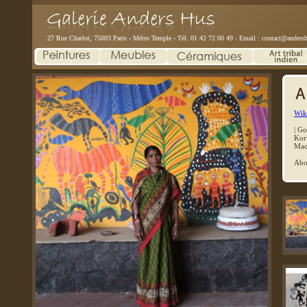
27 Rue Charlot, 75003 Paris - Métro Temple - Tél. 01 42 72 00 49 - Email :
contact@andersh
Wiki
|
Go
Kor
Mad
Abo