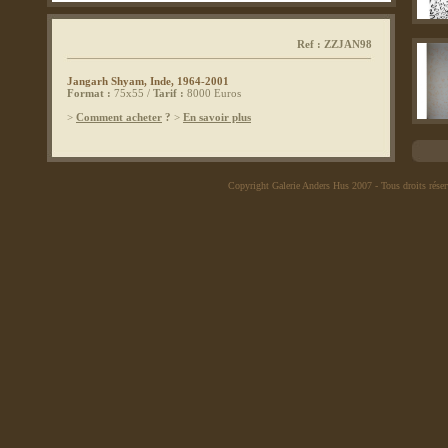
Ref : ZZJAN98
Jangarh Shyam, Inde, 1964-2001
Format :
75x55 /
Tarif :
8000 Euros
>
Comment acheter
?
>
En savoir plus
Copyright Galerie Anders Hus 2007
- Tous droits rése